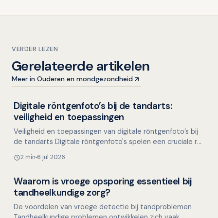
VERDER LEZEN
Gerelateerde artikelen
Meer in Ouderen en mondgezondheid
Digitale röntgenfoto’s bij de tandarts:
Overig nieuws
veiligheid en toepassingen
Veiligheid en toepassingen van digitale röntgenfoto’s bij
de tandarts Digitale röntgenfoto's spelen een cruciale rol
in de tandheelkundige diagnostiek. Ze b…
2 min
6 jul 2026
Waarom is vroege opsporing essentieel bij
Overig nieuws
tandheelkundige zorg?
De voordelen van vroege detectie bij tandproblemen
Tandheelkundige problemen ontwikkelen zich vaak