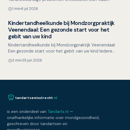
langzaam en kunnen in het begin weinig klachten
1 min
6 jul 2026
veroorzaken. …
Kindertandheelkunde bij Mondzorgpraktijk
Overig nieuws
Veenendaal: Een gezonde start voor het
gebit van uw kind
Kindertandheelkunde bij Mondzorgpraktijk Veenendaal:
Een gezonde start voor het gebit van uw kind Iedere
ouder wil het beste voor zijn kind, en een gezond gebit…
3 min
29 jun 2026
tandartseninutrecht
.nl
is een onderdeel van
Tandarts.nl
—
onafhankelijke informatie over mondgezondheid,
geschreven door tandartsen en
mondhygiënisten.