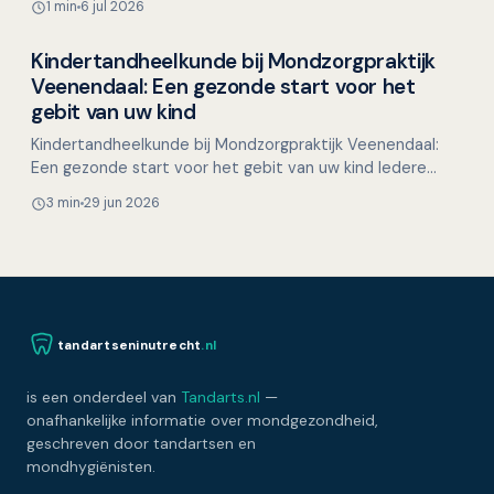
1 min
6 jul 2026
veroorzaken. …
Kindertandheelkunde bij Mondzorgpraktijk
Overig nieuws
Veenendaal: Een gezonde start voor het
gebit van uw kind
Kindertandheelkunde bij Mondzorgpraktijk Veenendaal:
Een gezonde start voor het gebit van uw kind Iedere
ouder wil het beste voor zijn kind, en een gezond gebit…
3 min
29 jun 2026
tandartseninutrecht
.nl
is een onderdeel van
Tandarts.nl
—
onafhankelijke informatie over mondgezondheid,
geschreven door tandartsen en
mondhygiënisten.