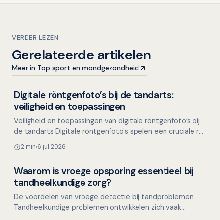
VERDER LEZEN
Gerelateerde artikelen
Meer in Top sport en mondgezondheid
Digitale röntgenfoto’s bij de tandarts:
Overig nieuws
veiligheid en toepassingen
Veiligheid en toepassingen van digitale röntgenfoto’s bij
de tandarts Digitale röntgenfoto's spelen een cruciale rol
in de tandheelkundige diagnostiek. Ze b…
2 min
6 jul 2026
Waarom is vroege opsporing essentieel bij
Overig nieuws
tandheelkundige zorg?
De voordelen van vroege detectie bij tandproblemen
Tandheelkundige problemen ontwikkelen zich vaak
langzaam en kunnen in het begin weinig klachten