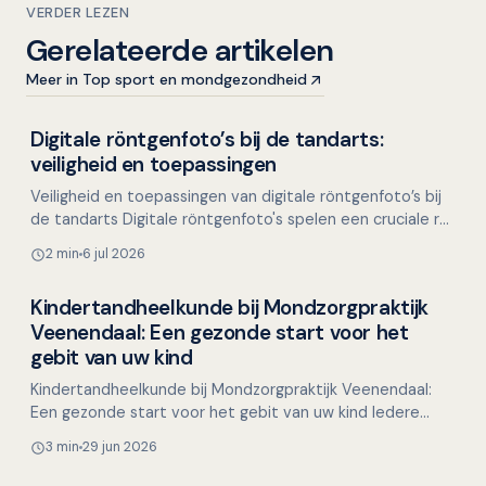
VERDER LEZEN
Gerelateerde artikelen
Meer in Top sport en mondgezondheid
Digitale röntgenfoto’s bij de tandarts:
Overig nieuws
veiligheid en toepassingen
Veiligheid en toepassingen van digitale röntgenfoto’s bij
de tandarts Digitale röntgenfoto's spelen een cruciale rol
in de tandheelkundige diagnostiek. Ze b…
2 min
6 jul 2026
Kindertandheelkunde bij Mondzorgpraktijk
Overig nieuws
Veenendaal: Een gezonde start voor het
gebit van uw kind
Kindertandheelkunde bij Mondzorgpraktijk Veenendaal:
Een gezonde start voor het gebit van uw kind Iedere
ouder wil het beste voor zijn kind, en een gezond gebit…
3 min
29 jun 2026