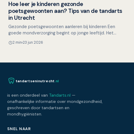
Hoe leer je kinderen gezonde
Overig nieuws
poetsgewoonten aan? Tips van de tandarts
in Utrecht
Gezonde poetsgewoonten aanleren bij kinderen Een
goede mondverzorging begint op jonge leeftijd. Het
aanleren van gezonde poetsgewoonten bij kinderen legt
2 min
23 jun 2026
de bas…
tandartseninutrecht
.nl
is een onderdeel van
Tandarts.nl
—
onafhankelijke informatie over mondgezondheid,
geschreven door tandartsen en
mondhygiënisten.
SNEL NAAR