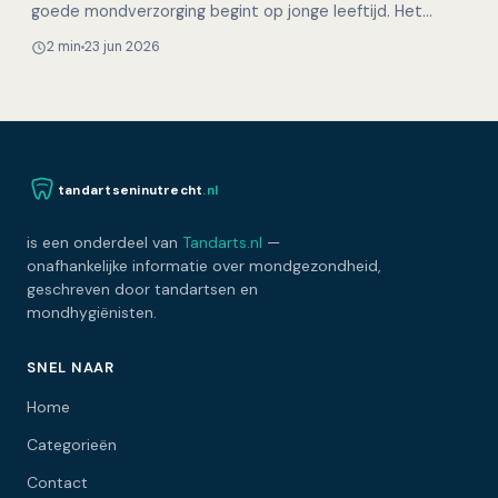
goede mondverzorging begint op jonge leeftijd. Het
aanleren van gezonde poetsgewoonten bij kinderen legt
2 min
23 jun 2026
de bas…
tandartseninutrecht
.nl
is een onderdeel van
Tandarts.nl
—
onafhankelijke informatie over mondgezondheid,
geschreven door tandartsen en
mondhygiënisten.
SNEL NAAR
Home
Categorieën
Contact