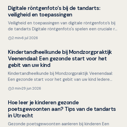
Digitale röntgenfoto’s bij de tandarts:
Overig nieuws
veiligheid en toepassingen
Veiligheid en toepassingen van digitale röntgenfoto’s bij
de tandarts Digitale röntgenfoto's spelen een cruciale rol
in de tandheelkundige diagnostiek. Ze b…
2 min
6 jul 2026
Kindertandheelkunde bij Mondzorgpraktijk
Overig nieuws
Veenendaal: Een gezonde start voor het
gebit van uw kind
Kindertandheelkunde bij Mondzorgpraktijk Veenendaal:
Een gezonde start voor het gebit van uw kind Iedere
ouder wil het beste voor zijn kind, en een gezond gebit…
3 min
29 jun 2026
Hoe leer je kinderen gezonde
Overig nieuws
poetsgewoonten aan? Tips van de tandarts
in Utrecht
Gezonde poetsgewoonten aanleren bij kinderen Een