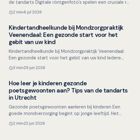
de tandarts Digitale röntgenfoto's spelen een cruciale rol
in de tandheelkundige diagnostiek. Ze b…
2 min
6 jul 2026
Kindertandheelkunde bij Mondzorgpraktijk
Overig nieuws
Veenendaal: Een gezonde start voor het
gebit van uw kind
Kindertandheelkunde bij Mondzorgpraktijk Veenendaal:
Een gezonde start voor het gebit van uw kind Iedere
ouder wil het beste voor zijn kind, en een gezond gebit…
3 min
29 jun 2026
Hoe leer je kinderen gezonde
Overig nieuws
poetsgewoonten aan? Tips van de tandarts
in Utrecht
Gezonde poetsgewoonten aanleren bij kinderen Een
goede mondverzorging begint op jonge leeftijd. Het
aanleren van gezonde poetsgewoonten bij kinderen legt
2 min
23 jun 2026
de bas…