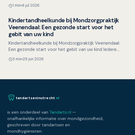
langzaam en kunnen in het begin weinig klachten
1 min
6 jul 2026
veroorzaken. …
Kindertandheelkunde bij Mondzorgpraktijk
Overig nieuws
Veenendaal: Een gezonde start voor het
gebit van uw kind
Kindertandheelkunde bij Mondzorgpraktijk Veenendaal:
Een gezonde start voor het gebit van uw kind Iedere
ouder wil het beste voor zijn kind, en een gezond gebit…
3 min
29 jun 2026
tandartseninutrecht
.nl
is een onderdeel van
Tandarts.nl
—
onafhankelijke informatie over mondgezondheid,
geschreven door tandartsen en
mondhygiënisten.