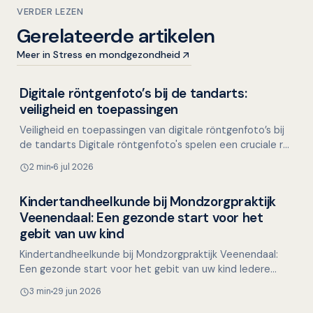
VERDER LEZEN
Gerelateerde artikelen
Meer in Stress en mondgezondheid
Digitale röntgenfoto’s bij de tandarts:
Overig nieuws
veiligheid en toepassingen
Veiligheid en toepassingen van digitale röntgenfoto’s bij
de tandarts Digitale röntgenfoto's spelen een cruciale rol
in de tandheelkundige diagnostiek. Ze b…
2 min
6 jul 2026
Kindertandheelkunde bij Mondzorgpraktijk
Overig nieuws
Veenendaal: Een gezonde start voor het
gebit van uw kind
Kindertandheelkunde bij Mondzorgpraktijk Veenendaal:
Een gezonde start voor het gebit van uw kind Iedere
ouder wil het beste voor zijn kind, en een gezond gebit…
3 min
29 jun 2026