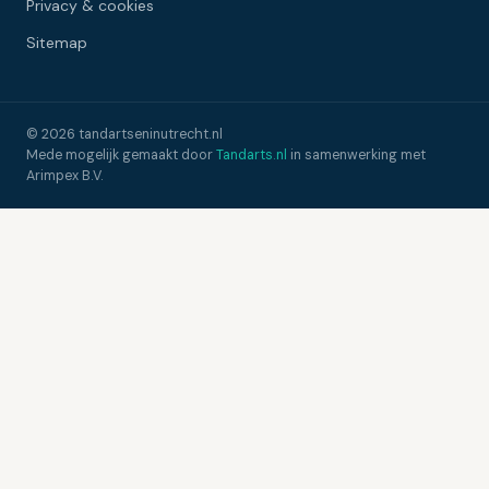
Privacy & cookies
Sitemap
© 2026 tandartseninutrecht.nl
Mede mogelijk gemaakt door
Tandarts.nl
in samenwerking met
Arimpex B.V.