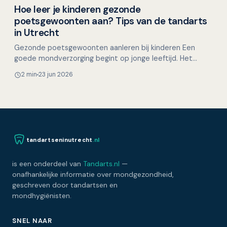
Hoe leer je kinderen gezonde
Overig nieuws
poetsgewoonten aan? Tips van de tandarts
in Utrecht
Gezonde poetsgewoonten aanleren bij kinderen Een
goede mondverzorging begint op jonge leeftijd. Het
aanleren van gezonde poetsgewoonten bij kinderen legt
2 min
23 jun 2026
de bas…
tandartseninutrecht
.nl
is een onderdeel van
Tandarts.nl
—
onafhankelijke informatie over mondgezondheid,
geschreven door tandartsen en
mondhygiënisten.
SNEL NAAR