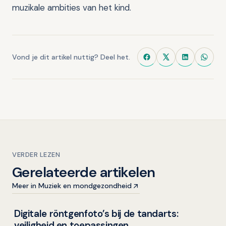
muzikale ambities van het kind.
Vond je dit artikel nuttig? Deel het.
VERDER LEZEN
Gerelateerde artikelen
Meer in Muziek en mondgezondheid
Digitale röntgenfoto’s bij de tandarts:
Overig nieuws
veiligheid en toepassingen