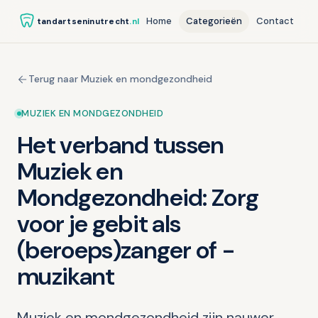
Home
Categorieën
Contact
tandartseninutrecht
.nl
Terug naar Muziek en mondgezondheid
MUZIEK EN MONDGEZONDHEID
Het verband tussen
Muziek en
Mondgezondheid: Zorg
voor je gebit als
(beroeps)zanger of -
muzikant
Muziek en mondgezondheid zijn nauwer