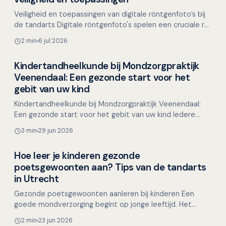
Veiligheid en toepassingen van digitale röntgenfoto’s bij
de tandarts Digitale röntgenfoto's spelen een cruciale rol
in de tandheelkundige diagnostiek. Ze b…
2 min
6 jul 2026
Kindertandheelkunde bij Mondzorgpraktijk
Overig nieuws
Veenendaal: Een gezonde start voor het
gebit van uw kind
Kindertandheelkunde bij Mondzorgpraktijk Veenendaal:
Een gezonde start voor het gebit van uw kind Iedere
ouder wil het beste voor zijn kind, en een gezond gebit…
3 min
29 jun 2026
Hoe leer je kinderen gezonde
Overig nieuws
poetsgewoonten aan? Tips van de tandarts
in Utrecht
Gezonde poetsgewoonten aanleren bij kinderen Een
goede mondverzorging begint op jonge leeftijd. Het
aanleren van gezonde poetsgewoonten bij kinderen legt
2 min
23 jun 2026
de bas…